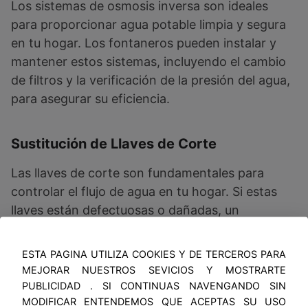
Los sistemas de osmosis inversa son ideales
para proporcionar agua potable limpia y segura
en tu hogar. Los fontaneros pueden instalar y
mantener estos sistemas, incluyendo el cambio
de filtros y la verificación de la presión del agua,
para asegurar su eficiencia.
Sustitución de Llaves de Corte
Las llaves de corte son fundamentales para
controlar el flujo de agua en tu hogar. Si estas
llaves están defectuosas o dañadas, un
fontanero puede reemplazarlas para evitar
problemas mayores, como fugas de agua
ESTA PAGINA UTILIZA COOKIES Y DE TERCEROS PARA
incontroladas.
MEJORAR NUESTROS SEVICIOS Y MOSTRARTE
PUBLICIDAD . SI CONTINUAS NAVENGANDO SIN
MODIFICAR ENTENDEMOS QUE ACEPTAS SU USO