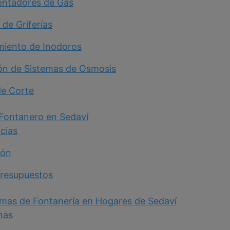
entadores de Gas
de Griferías
miento de Inodoros
ión de Sistemas de Osmosis
de Corte
 Fontanero en Sedaví
ncias
ión
Presupuestos
as de Fontanería en Hogares de Sedaví
has