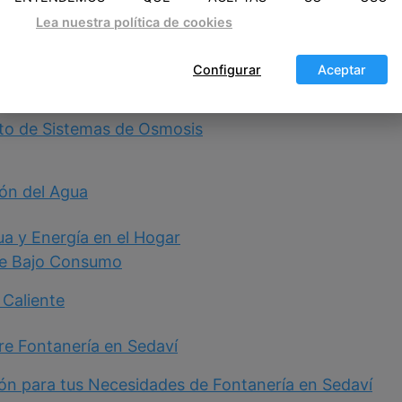
dores de Gas
Lea nuestra política de cookies
r
Configurar
Aceptar
nexiones de Gas
nto de Sistemas de Osmosis
ión del Agua
a y Energía en el Hogar
 de Bajo Consumo
 Caliente
re Fontanería en Sedaví
ón para tus Necesidades de Fontanería en Sedaví