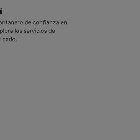
í
fontanero de confianza en
lora los servicios de
ficado.