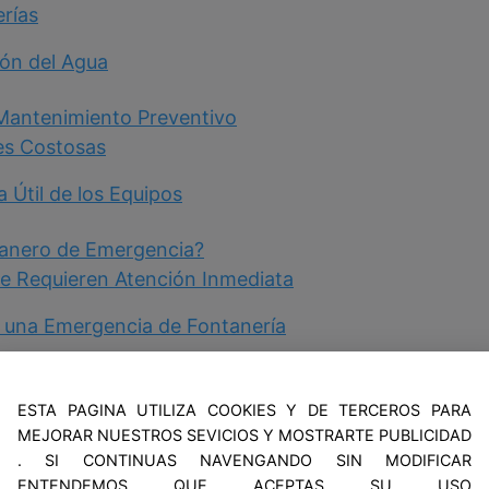
rías
ión del Agua
 Mantenimiento Preventivo
es Costosas
a Útil de los Equipos
tanero de Emergencia?
ue Requieren Atención Inmediata
 una Emergencia de Fontanería
o del Termo Eléctrico
ación
ESTA PAGINA UTILIZA COOKIES Y DE TERCEROS PARA
MEJORAR NUESTROS SEVICIOS Y MOSTRARTE PUBLICIDAD
entos Eléctricos
. SI CONTINUAS NAVENGANDO SIN MODIFICAR
ENTENDEMOS QUE ACEPTAS SU USO