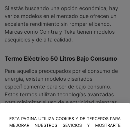
Si estás buscando una opción económica, hay
varios modelos en el mercado que ofrecen un
excelente rendimiento sin romper el banco.
Marcas como Cointra y Teka tienen modelos
asequibles y de alta calidad.
Termo Eléctrico 50 Litros Bajo Consumo
Para aquellos preocupados por el consumo de
energía, existen modelos diseñados
específicamente para ser de bajo consumo.
Estos termos utilizan tecnologías avanzadas
para minimizar el uso de electricidad mientras
proporcionan suficiente agua caliente.
ESTA PAGINA UTILIZA COOKIES Y DE TERCEROS PARA
MEJORAR NUESTROS SEVICIOS Y MOSTRARTE