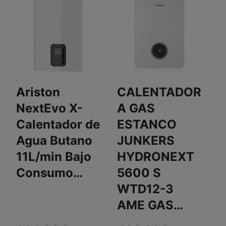
Ariston
CALENTADOR
H
NextEvo X-
A GAS
C
Calentador de
ESTANCO
g
Agua Butano
JUNKERS
E
11L/min Bajo
HYDRONEXT
L
Consumo…
5600 S
N
WTD12-3
A
AME GAS…