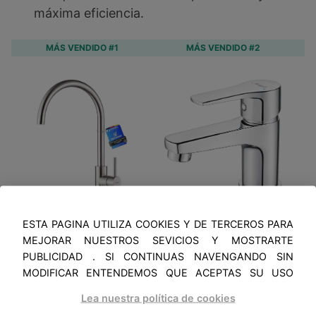
máxima eficiencia.
MÁS VENDIDO #1
MÁS VENDIDO #2
GRIFEMA
Ibergrif
G
ESTA PAGINA UTILIZA COOKIES Y DE TERCEROS PARA
MEJORAR NUESTROS SEVICIOS Y MOSTRARTE
Grifo Cocina
M11057
D
PUBLICIDAD . SI CONTINUAS NAVENGANDO SIN
Fregadero
Compact
B
MODIFICAR ENTENDEMOS QUE ACEPTAS SU USO
Acero
Chrome Brass
Lea nuestra política de cookies
Inoxidable,
Basin Tap, 65
I