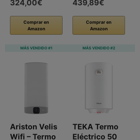
324,00€
439,89€
Comprar en
Comprar en
Amazon
Amazon
MÁS VENDIDO #1
MÁS VENDIDO #2
Ariston Velis
TEKA Termo
S
Wifi – Termo
Eléctrico 50
E