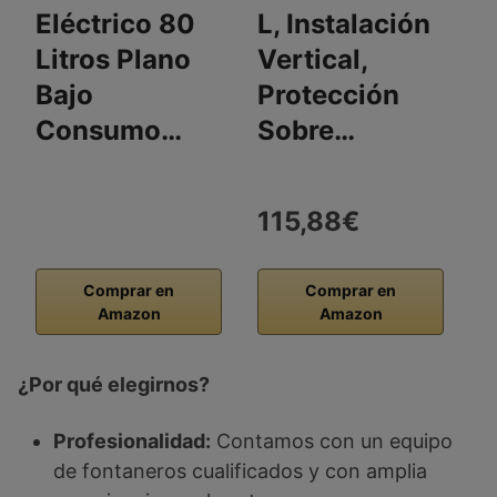
Eléctrico 80
L, Instalación
V
Litros Plano
Vertical,
L
Bajo
Protección
S
Consumo…
Sobre…
I
V
115,88€
2
Comprar en
Comprar en
Amazon
Amazon
¿Por qué elegirnos?
Profesionalidad:
Contamos con un equipo
de fontaneros cualificados y con amplia