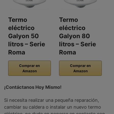
Termo
Termo
T
eléctrico
eléctrico
E
Galyon 50
Galyon 80
G
litros – Serie
litros – Serie
l
Roma
Roma
Comprar en
Comprar en
Amazon
Amazon
¡Contáctanos Hoy Mismo!
Si necesita realizar una pequeña reparación,
cambiar su caldera o instalar un nuevo termo
eléctrico, no dude en ponerse en contacto con