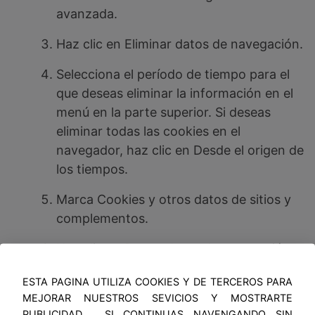
avanzada.
Haz clic en Eliminar datos de navegación.
Selecciona el período de tiempo para el
que deseas eliminar la información en el
menú en la parte superior. Si deseas
eliminar todas las cookies en el
navegador, haz clic en Desde el origen de
los tiempos.
Marca Cookies y otros datos de sitios y
complementos.
Haz clic en Borrar datos de navegación.
Cierra la ventana.
ESTA PAGINA UTILIZA COOKIES Y DE TERCEROS PARA
MEJORAR NUESTROS SEVICIOS Y MOSTRARTE
PUBLICIDAD . SI CONTINUAS NAVENGANDO SIN
Cómo evitar que las cookies se almacenen