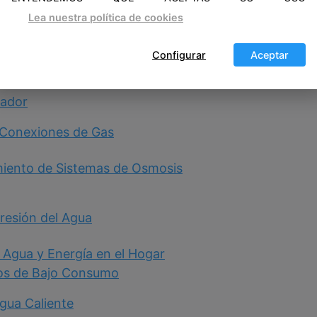
ificación
Lea nuestra política de cookies
lementos Eléctricos
Configurar
Aceptar
entadores de Gas
mador
s Conexiones de Gas
miento de Sistemas de Osmosis
Presión del Agua
 Agua y Energía en el Hogar
fos de Bajo Consumo
Agua Caliente