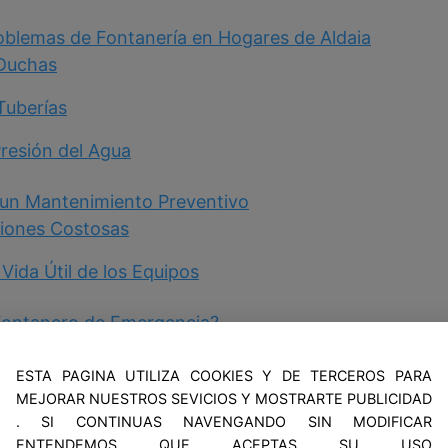
blemas de Fontanería en Hogares de Aldaia
 Duchas
Tuberías
resión del Agua
r un Mantenimiento Preventivo
iones Costosas
Vida Útil de los Equipos
Fontanero de Emergencia?
as que Requieren Atención Inmediata
ESTA PAGINA UTILIZA COOKIES Y DE TERCEROS PARA
ara una Emergencia de Fontanería
MEJORAR NUESTROS SEVICIOS Y MOSTRARTE PUBLICIDAD
. SI CONTINUAS NAVENGANDO SIN MODIFICAR
ento del Termo Eléctrico
ENTENDEMOS QUE ACEPTAS SU USO