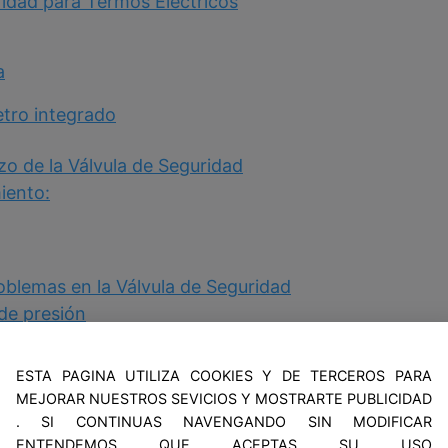
ridad para Termos Eléctricos
a
tro integrado
o de la Válvula de Seguridad
iento:
oblemas en la Válvula de Seguridad
 de presión
aso de expansión
ESTA PAGINA UTILIZA COOKIES Y DE TERCEROS PARA
atura del agua en niveles adecuados
MEJORAR NUESTROS SEVICIOS Y MOSTRARTE PUBLICIDAD
. SI CONTINUAS NAVENGANDO SIN MODIFICAR
ENTENDEMOS QUE ACEPTAS SU USO