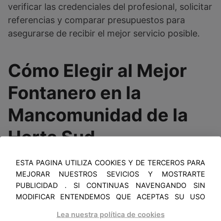
verificar las credenciales del profesional, solicitar
referencias y comparar presupuestos para
asegurarse de recibir el mejor servicio posible.
Cómo Elegir al Mejor
Fontanero en la
Mancomunidad de la
Horta Sud
Seleccionar al fontanero adecuado en las
ESTA PAGINA UTILIZA COOKIES Y DE TERCEROS PARA
MEJORAR NUESTROS SEVICIOS Y MOSTRARTE
poblaciones de la Mancomunidad de la Horta
PUBLICIDAD . SI CONTINUAS NAVENGANDO SIN
Sud es crucial para garantizar servicios de
MODIFICAR ENTENDEMOS QUE ACEPTAS SU USO
fontanería eficientes y de alta calidad. Para ello,
Lea nuestra política de cookies
es importante considerar una serie de criterios