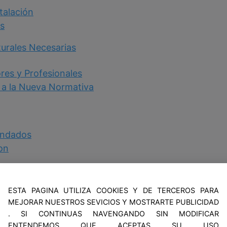
talación
s
turales Necesarias
res y Profesionales
 a la Nueva Normativa
endados
ton
aciones
ESTA PAGINA UTILIZA COOKIES Y DE TERCEROS PARA
MEJORAR NUESTROS SEVICIOS Y MOSTRARTE PUBLICIDAD
ón de la Normativa
. SI CONTINUAS NAVENGANDO SIN MODIFICAR
ENTENDEMOS QUE ACEPTAS SU USO