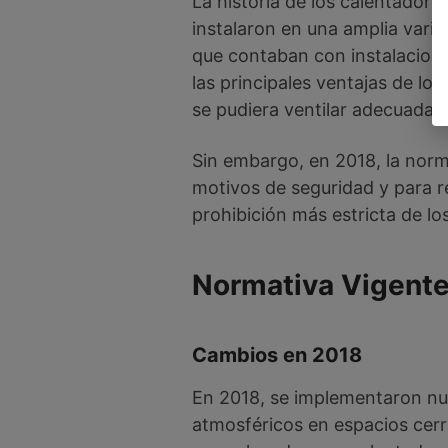
La historia de los calentadore
instalaron en una amplia varie
que contaban con instalaciones
las principales ventajas de lo
se pudiera ventilar adecuadam
Sin embargo, en 2018, la norm
motivos de seguridad y para r
prohibición más estricta de l
Normativa Vigente
Cambios en 2018
En 2018, se implementaron nue
atmosféricos en espacios cerr