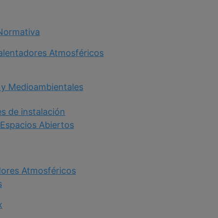
 Normativa
alentadores Atmosféricos
 y Medioambientales
s de instalación
 Espacios Abiertos
adores Atmosféricos
s
x